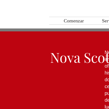
Comenzar
Ser
Nova Scot
N
im
o
hi
d
ce
p
de
l